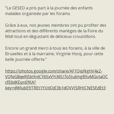
“Le GESED a pris part à la journée des enfants
malades organisée par les forains.
Grâce à eux, nos jeunes membres ont pu profiter des
attractions et des différents manèges de la Foire du
Midi tout en dégustant de délicieux croustillons.
Encore un grand merci à tous les forains, à la ville de
Bruxelles et à la marraine, Virginie Hocq, pour cette
belle journée offerte.”
https://photos.google.com/share/AF1QipNghV4x2-
VQfeG8qeRj5kHnlCY6SxVYcMU7o5JubhgB5vMGoJaQC
cfE6dKEpnEfKA?
key=dWlubE9TREt1YUtlQjE3b1dQVVJSRHJCNE5EdEt3